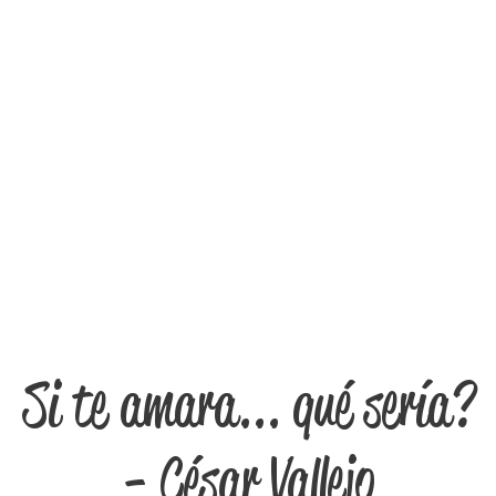
Si te amara... qué sería?
- César Vallejo