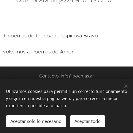
Que tocará un jazz-band de Amor.
+
poemas de Clodoaldo Espinosa Bravo
volvamos a Poemas de Amor
Contacto: info@poemas.ar
POEMAS.AR - 2022
Utilizamos cookies para permitir un correcto funcionamiento
y seguro en nuestra página web, y para ofrecer la mejor
webs amigas:
experiencia posible al usuario.
www.teamo.ar
www.dibujos.com.ar
Aceptar solo lo necesario
Aceptar todo
www.siuguarani.com
Cookies