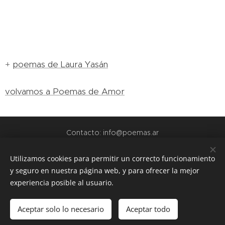
+
poemas de Laura Yasán
volvamos a Poemas de Amor
Contacto: info@poemas.ar
POEMAS.AR - 2022
Utilizamos cookies para permitir un correcto funcionamiento
y seguro en nuestra página web, y para ofrecer la mejor
webs amigas:
experiencia posible al usuario.
www.teamo.ar
www.dibujos.com.ar
Aceptar solo lo necesario
Aceptar todo
www.siuguarani.com
Cookies