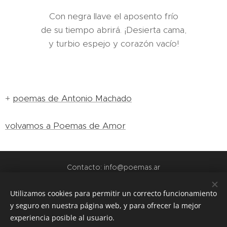
Con negra llave el aposento frío
de su tiempo abrirá. ¡Desierta cama,
y turbio espejo y corazón vacío!
+
poemas de Antonio Machado
volvamos a Poemas de Amor
Contacto: info@poemas.ar
POEMAS.AR - 2022
Utilizamos cookies para permitir un correcto funcionamiento
y seguro en nuestra página web, y para ofrecer la mejor
webs amigas:
experiencia posible al usuario.
www.teamo.ar