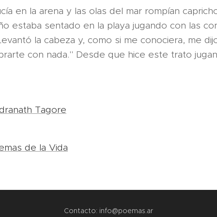
lucía en la arena y las olas del mar rompían capric
ño estaba sentado en la playa jugando con las co
Levantó la cabeza y, como si me conociera, me dijo
arte con nada." Desde que hice este trato jugand
dranath Tagore
emas de la Vida
Contacto: info@poemas.ar