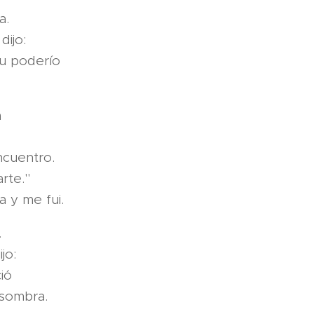
a.
dijo:
u poderío
a
ncuentro.
rte."
 y me fui.
.
jo:
ió
 sombra.