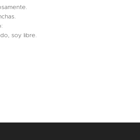
hosamente.
nchas.
:
o, soy libre.