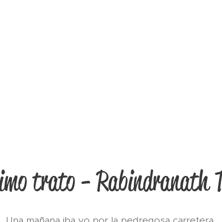
timo trato - Rabindranath 
Una mañana iba yo por la pedregosa carretera,