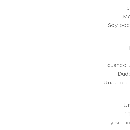
c
"¡Me
"Soy pod
cuando u
Dudó
Una a una
Un
"
y se bo