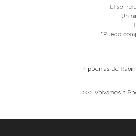
El sol re
Un ni
"Puedo compr
+
poemas de Rabin
>>>
Volvamos a Po