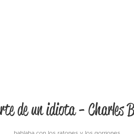
te de un idiota - Charles 
hablaba con los ratones y los gorriones