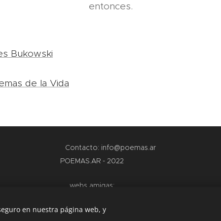
entonces.
es Bukowski
emas de la Vida
Contacto: info@poemas.ar
POEMAS.AR - 2022
webs amigas:
www.teamo.ar
 seguro en nuestra página web, y
www.dibujos.com.ar