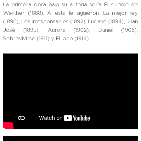
La primera obra bajo su autoría sería El suicidio de
Werther (1888). A esta le siguieron: La mejor ley
(1890), Los irresponsables (1892), Luciano (1894), Juan
José (1895), Aurora (1902), Daniel (1906),
Sobrevivirse (1911) y El lobo (1914).