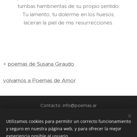
tumbas hambrientas de su propio sentido.
Tu lamento, tu dolerme en los huesos,
laceran la piel de mis resurrecciones.
+
poemas de Susana Giraudo
volvamos a Poemas de Amor
Contacto: info@poemas.ar
POEMAS.AR - 2022
Utilizamos cookies para permitir un correcto funcionamiento
y seguro en nuestra página web, y para ofrecer la mejor
webs amigas:
experiencia posible al usuario.