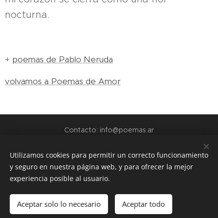
nocturna.
+
poemas de Pablo Neruda
volvamos a Poemas de Amor
Contacto: info@poemas.ar
POEMAS.AR - 2022
Utilizamos cookies para permitir un correcto funcionamiento
y seguro en nuestra página web, y para ofrecer la mejor
webs amigas:
experiencia posible al usuario.
www.teamo.ar
www.dibujos.com.ar
Aceptar solo lo necesario
Aceptar todo
www.siuguarani.com
Cookies