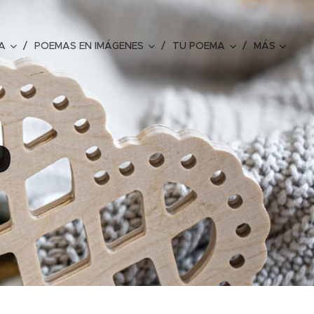
A
POEMAS EN IMÁGENES
TU POEMA
MÁS
o