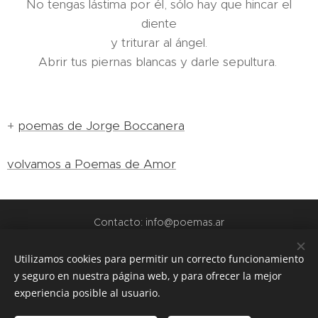
No tengas lástima por él, sólo hay que hincar el
diente
y triturar al ángel.
Abrir tus piernas blancas y darle sepultura.
+
poemas de Jorge Boccanera
volvamos a Poemas de Amor
Contacto: info@poemas.ar
POEMAS.AR - 2022
Utilizamos cookies para permitir un correcto funcionamiento
y seguro en nuestra página web, y para ofrecer la mejor
webs amigas:
experiencia posible al usuario.
www.teamo.ar