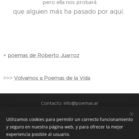
pero ella nos probará
que alguien más ha pasado por aquí.
+
poemas de Roberto Juarroz
>>>
Volvamos a Poemas de la Vida
Contacto: info@poemas.ar
POEMAS.AR - 2022
Utilizamos cookies para permitir un correcto funcionamiento
y seguro en nuestra página web, y para ofrecer la mejor
webs amigas:
experiencia posible al usuario.
www.teamo.ar