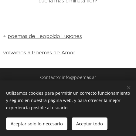
que la más diminuta flor?
+
poemas de Leopoldo Lugones
volvamos a Poemas de Amor
Contacto: info@poemas.ar
POEMAS.AR - 2022
Utilizamos cookies para permitir un correcto funcionamiento
y seguro en nuestra página web, y para ofrecer la mejor
webs amigas:
experiencia posible al usuario.
www.teamo.ar
www.dibujos.com.ar
Aceptar solo lo necesario
Aceptar todo
www.siuguarani.com
Cookies