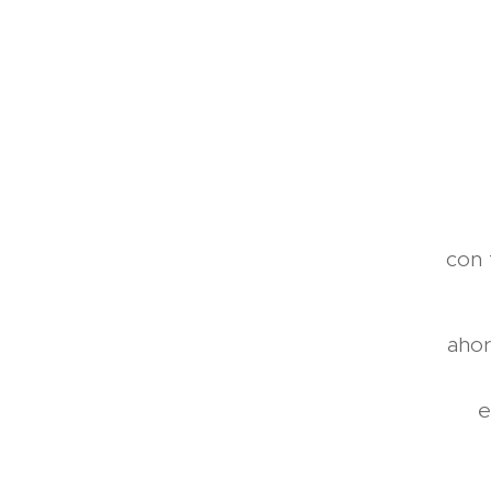
con 
ahor
e