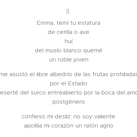
II.
Emma, temí tu estatura
de cerilla o ave
huí
del muslo blanco quemé
un roble joven
me asustó el libre albedrío de las frutas prohibida
por el Estado
eserté del surco entreabierto por la boca del am
postgénero
confieso mi desliz: no soy valiente
apolilla mi corazón un ratón agrio