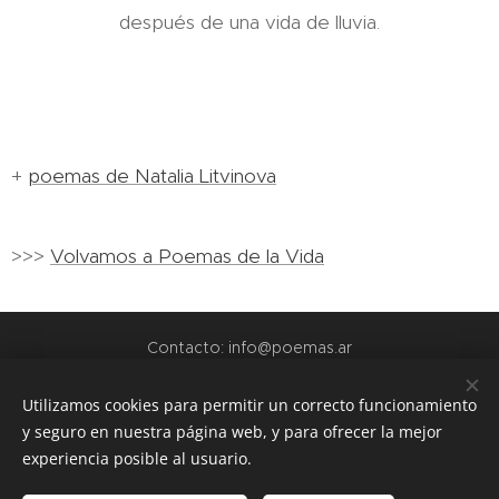
después de una vida de lluvia.
+
poemas de Natalia Litvinova
>>>
Volvamos a Poemas de la Vida
Contacto: info@poemas.ar
POEMAS.AR - 2022
Utilizamos cookies para permitir un correcto funcionamiento
y seguro en nuestra página web, y para ofrecer la mejor
webs amigas:
experiencia posible al usuario.
www.teamo.ar
www.dibujos.com.ar