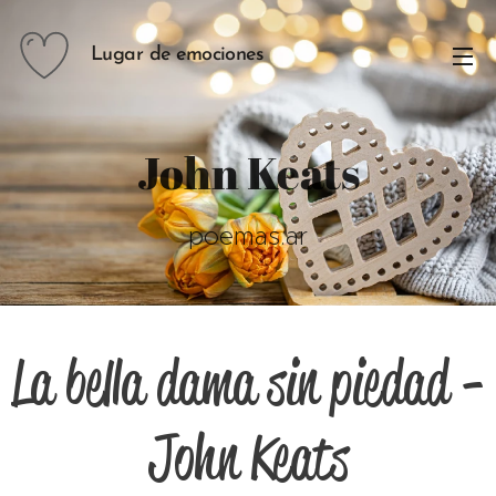
Lugar de emociones
John Keats
poemas.ar
La bella dama sin piedad -
John Keats