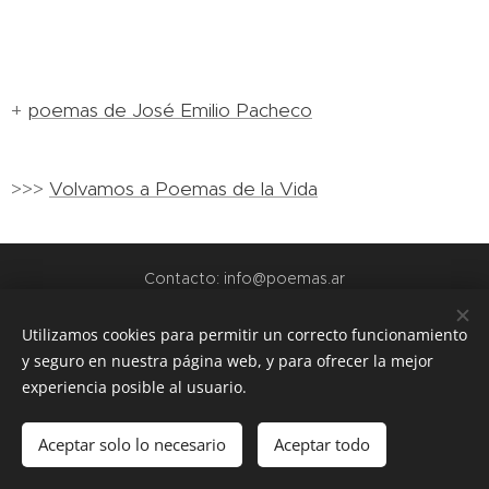
+
poemas de José Emilio Pacheco
>>>
Volvamos a Poemas de la Vida
Contacto: info@poemas.ar
POEMAS.AR - 2022
Utilizamos cookies para permitir un correcto funcionamiento
y seguro en nuestra página web, y para ofrecer la mejor
webs amigas:
experiencia posible al usuario.
www.teamo.ar
www.dibujos.com.ar
Aceptar solo lo necesario
Aceptar todo
www.siuguarani.com
Cookies