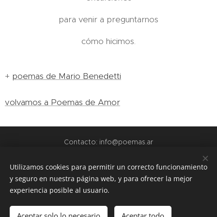
para venir a preguntarnos
cómo hicimos.
+
poemas de Mario Benedetti
volvamos a Poemas de Amor
Contacto: info@poemas.ar
POEMAS.AR - 2022
Utilizamos cookies para permitir un correcto funcionamiento
y seguro en nuestra página web, y para ofrecer la mejor
webs amigas:
experiencia posible al usuario.
www.teamo.ar
www.dibujos.com.ar
Aceptar solo lo necesario
Aceptar todo