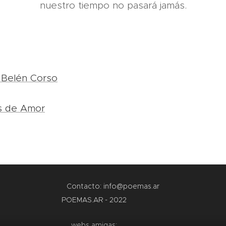
nuestro tiempo no pasará jamás.
 Belén Corso
s de Amor
Contacto: info@poemas.ar
POEMAS.AR - 2022
webs amigas: