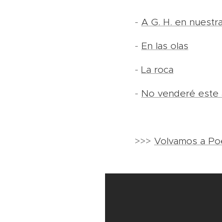
-
A G. H. en nuestra
-
En las olas
-
La roca
-
No venderé est
>>>
Volvamos a Po