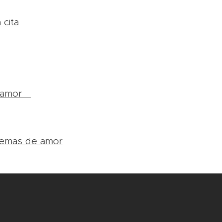
 cita
e amor
emas de amor