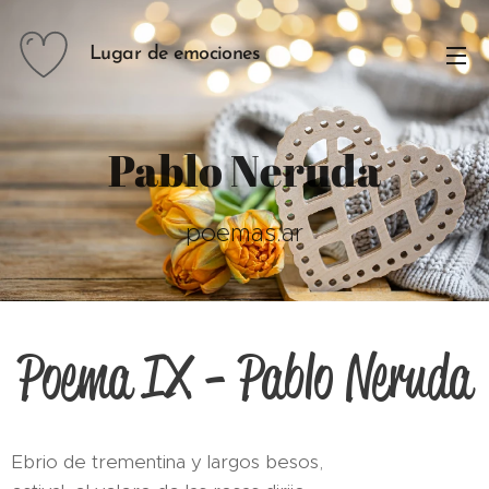
Lugar de emociones
Pablo Neruda
poemas.ar
Poema IX - Pablo Neruda
Ebrio de trementina y largos besos,