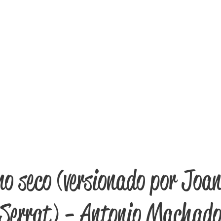
mo seco (versionado por Joa
Serrat) - Antonio Machad