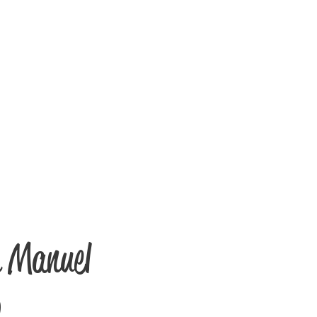
n Manuel
o