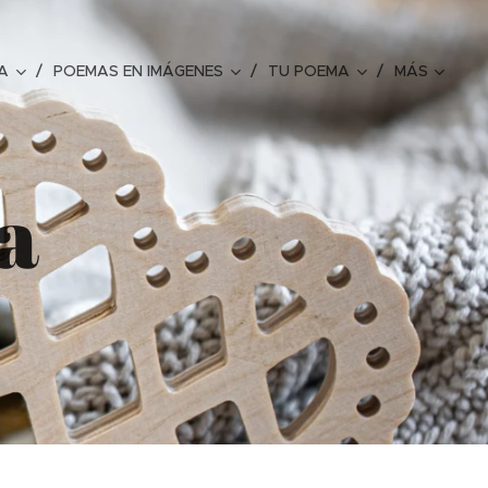
A
POEMAS EN IMÁGENES
TU POEMA
MÁS
a